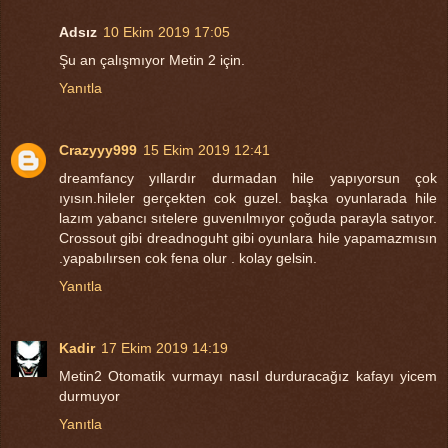
Adsız
10 Ekim 2019 17:05
Şu an çalışmıyor Metin 2 için.
Yanıtla
Crazyyy999
15 Ekim 2019 12:41
dreamfancy yıllardır durmadan hile yapıyorsun çok
ıyısın.hileler gerçekten cok guzel. başka oyunlarada hile
lazım yabancı sıtelere guvenılmıyor çoğuda parayla satıyor.
Crossout gibi dreadnoguht gibi oyunlara hile yapamazmısın
.yapabılırsen cok fena olur . kolay gelsin.
Yanıtla
Kadir
17 Ekim 2019 14:19
Metin2 Otomatik vurmayı nasıl durduracağız kafayı yicem
durmuyor
Yanıtla