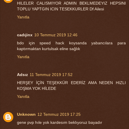
HILELER CALISMIYOR ADMIN BEKLMEDEYIZ HEPSINI
TOPLU YAPTGIN ICIN TESEKKURLER Df Ailesi
Yanıtla
cadıjinx
10 Temmuz 2019 12:46
bdo için speed hack koysanda yabancılara para
kaptırmaktan kurtulsak eline sağlık
Yanıtla
Adsız
11 Temmuz 2019 17:52
HERŞEY İÇİN TEŞEKKÜR EDERİZ AMA NEDEN HIZLI
KOŞMA YOK HİLEDE
Yanıtla
Unknown
12 Temmuz 2019 17:25
gene pvp hıle yok kardesım beklıyoruz bayadır