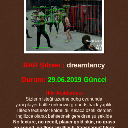
RAR Şifresi :
dreamfancy
Durum:
29.06.2019 Güncel
Hile Açıklaması
Sizlerin isteği üzerine pubg oyununda
yani player battle unknown grounds hack yaptık.
Hilede textureler kaldırıldı. Kısaca özelliklerden
ingilizce olarak bahsetmek gerekirse şu şekilde
No texture, no recoil, player gold skin, no grass
no sound, no floor, wallhack, transparent block