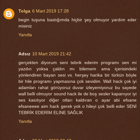
Tolga
6 Mart 2019 17:28
begin tuşuna bastığımda hiçbir şey olmuyor yardım eder
misiniz
Yanıtla
Adsız
10 Mart 2019 21:42
gerçekten diyorum seni tebrik ederim programı sen mi
yazdın yoksa çaldın mı bilemem ama içerisindeki
yönlendiren bayan sesi vs. herşey harika bir türkün böyle
bir hile programı yapmasına çok sevidim. Wall hack çok iyi
adamları rahat görüyoruz duvar izleyemiyoruz bu sayede
wall belli olmuyor sound hack ile de boş sesler kapanıyor iyi
ses kasılıyor diğer otları kaldıran o ayar abi efsane
efsaneeee aim hack gerek yok o hileyi çok belli eder SENİ
TEBRİK EDERİM ELİNE SAĞLIK
Yanıtla