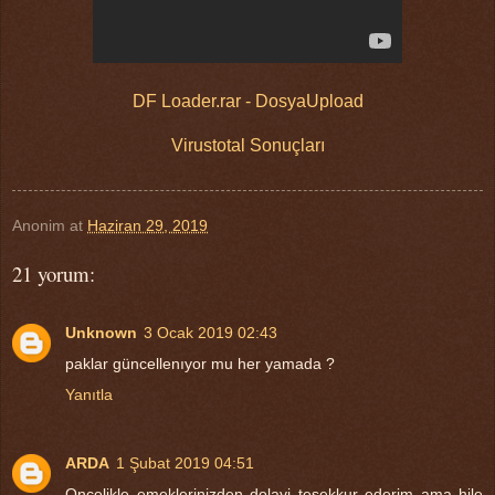
DF Loader.rar - DosyaUpload
Virustotal Sonuçları
Anonim
at
Haziran 29, 2019
21 yorum:
Unknown
3 Ocak 2019 02:43
paklar güncellenıyor mu her yamada ?
Yanıtla
ARDA
1 Şubat 2019 04:51
Oncelikle emeklerinizden dolayi tesekkur ederim ama hile