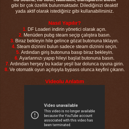
gibi bir çok özellik bulunmaktadır. Dilediğinizi deaktif
yada aktif olarak istediğiniz gibi kullanabilirsiniz.
Nasıl Yapılır?
1.
DF Loaderi indirin yönetici olarak açın.
2.
Menüden pubg steam seçip çalıştıra basın.
3.
Biraz bekleyin hile gelince gözat butonuna tıklayın.
4.
Steam dizinini bulun sadece steam dizinini seçin.
5.
Ardından giriş butonuna basıp biraz bekleyin.
6.
Ayarlarınızı yapıp hileyi başlat butonuna basın.
7.
Ardından herşey bu kadar yeşil bar dolunca oyuna girin.
8.
Ve otomatik oyun açılışıyla bypass olunca keyfini çıkarın.
Videolu Anlatım