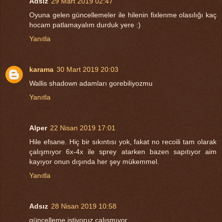
Adsız
29 Mart 2019 02:47
Oyuna gelen güncellemeler ile hilenin fixlenme olasılığı kaç
hocam patlamayalım durduk yere :)
Yanıtla
karama
30 Mart 2019 20:03
Wallis shadown adamları gorebiliyozmu
Yanıtla
Alper
22 Nisan 2019 17:01
Hile efsane. Hiç bir sıkıntısı yok, fakat no recoili tam olarak
çalışmıyor 6x-4x ile sprey atarken bazen sapıtıyor aim
kayıyor onun dışında her şey mükemmel.
Yanıtla
Adsız
28 Nisan 2019 10:58
güncelleme istiyoruz çalışmıyor