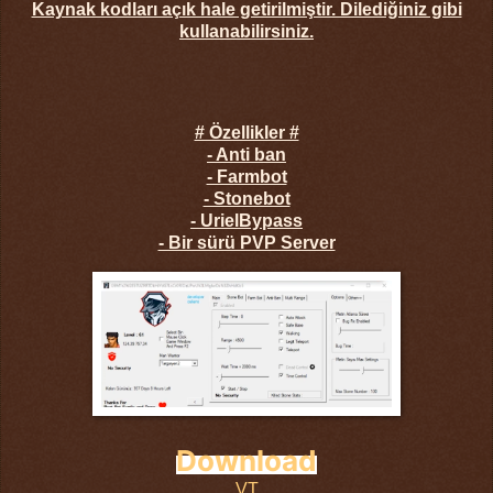
Kaynak kodları açık hale getirilmiştir. Dilediğiniz gibi
kullanabilirsiniz.
# Özellikler #
- Anti ban
- Farmbot
- Stonebot
- UrielBypass
- Bir sürü PVP Server
Download
VT