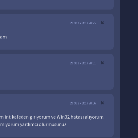
29 Ocak 2017 20:25
ocam
29 Ocak 2017 20:31
29 Ocak 2017 20:36
ım int kafeden giriyorum ve Win32 hatası alıyorum.
çamıyorum yardımcı olurmusunuz