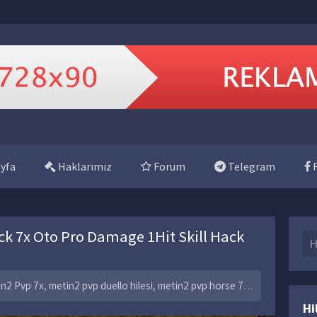
yfa
Haklarımız
Forum
Telegram
F
 7x Oto Pro Damage 1Hit Skill Hack
Se
in2 Pvp 7x
,
metin2 pvp duello hilesi
,
metin2 pvp horse 7x
,
metin2 pvp le
Hi