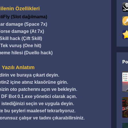
ilenin Özellikleri
iFly (Slot dağılmama)
ar damage (Space 7x)
orse damage (At 7x)
Skill hack (Çift Skill)
.
Tek vuruş (One hit)
me hilesi (Duello hack)
Po
Yazılı Anlatım
ndirin ve buraya çıkart deyin.
n2 içine atınız klasörüne girin.
zin oto patcherını açın ve bekleyin.
DF Bot 0.1.exe yönetici olarak açın.
stediğinizi seçin ve uygula deyin.
e bu şeyleri maalesef tekrarlıyoruz.
runsuz çalışır ve tadını çıkarabilirsiniz.