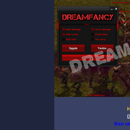
H
D
Bazı s