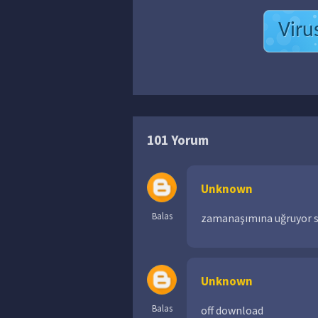
Viru
101 Yorum
Unknown
Balas
zamanaşımına uğruyor s
Unknown
Balas
off download