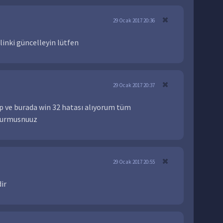
29 Ocak 2017 20:36
inki güncelleyin lütfen
29 Ocak 2017 20:37
p ve burada win 32 hatası alıyorum tüm
olurmusnuuz
29 Ocak 2017 20:55
ir