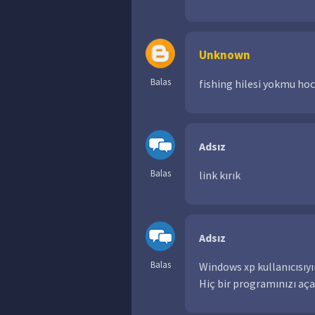
Unknown
Balas
fishing hilesi yokmu h
Adsız
Balas
link kırık
Adsız
Balas
Windows xp kullanıcısıy
Hiç bir programınızı a