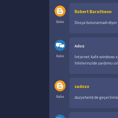
Robert Baratheon
Balas
Dosya bulunamadı diyor l
Adsız
Balas
İntarnet kafe windows x
hilelerinzide yardımcı 
sadoxx
Balas
dazysheild de geçerlimid