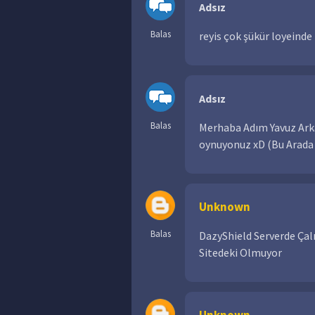
Adsız
Balas
reyis çok şükür loyeinde
Adsız
Balas
Merhaba Adım Yavuz Arka
oynuyonuz xD (Bu Arada 
Unknown
Balas
DazyShield Serverde Çal
Sitedeki Olmuyor