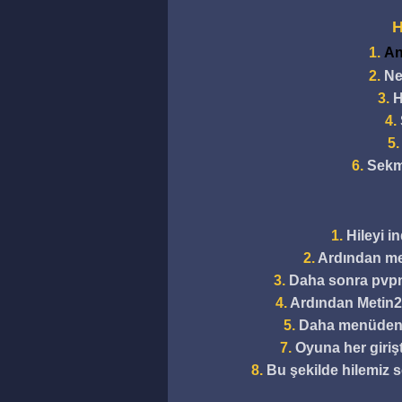
H
1.
Ant
2.
Ne
3.
H
4.
5
6.
Sekme
1.
Hileyi i
2.
Ardından meti
3.
Daha sonra pvpni
4.
Ardından Metin2 
5.
Daha menüden i
7.
Oyuna her girişt
8.
Bu şekilde hilemiz so