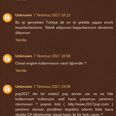
Unknown
7 Temmuz 2017 18:12
Bu işi gerçekten Türkiye de en iyi şekilde yapan sınırlı
insanlardansınız. Tebrik ediyorum başarılarınızın devamını
diliyorum.
Yanıtla
Unknown
7 Temmuz 2017 18:58
Cheat engine kullanmasını nasıl öğrendin ?
Yanıtla
Unknown
7 Temmuz 2017 19:09
pvp2017 die bir metin2 pvp server var ve ne hile
kullanırsam kullanıyım wall hack çalışmıyo yardımcı
olurmusun ? pvpnin linki ( http://www.2017pvp.com/ )
yardımcı olursan şimdikten teşekkür ederim bide bana
okulda C# öğretiyorlar visual basic ile bir farkı varmı ?