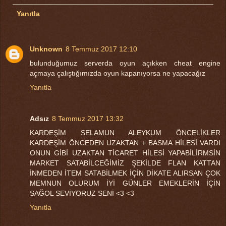
Yanıtla
Unknown
8 Temmuz 2017 12:10
bulunduğumuz serverda oyun açıkken cheat engine
açmaya çalıştığımızda oyun kapanıyorsa ne yapacağız
Yanıtla
Adsız
8 Temmuz 2017 13:32
KARDEŞİM SELAMUN ALEYKUM ÖNCELİKLER
KARDEŞİM ÖNCEDEN UZAKTAN + BASMA HİLESİ VARDI
ONUN GİBİ UZAKTAN TİCARET HİLESİ YAPABİLİRMSİN
MARKET SATABİLCEĞİMİZ ŞEKİLDE FLAN KATTAN
İNMEDEN İTEM SATABİLMEK İÇİN DİKATE ALIRSAN ÇOK
MEMNUN OLURUM İYİ GÜNLER EMEKLERİN İÇİN
SAĞOL SEVİYORUZ SENİ <3 <3
Yanıtla