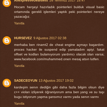
AliexpresveGearbest
26 Temmuz 2017 18:47
Hocam herşeyi hazırladık pointerleri bulduk visual basic
ortamında gerekli işlemleri yaptık peki pointerleri nereye
yazacağız.
Yanıtla
HURSEVEZ
9 Ağustos 2017 02:38
merhaba ben rinamt2 de cheat engine açmayı başardım.
proces hacker ile suspend edip yamaladım apiyi. fakat
offset ve kodları bulamıyorum yardımcı olacak olan varsa;
www.facebook.com/muhammed.onen mesaj atsın lutfen.
Yanıtla
SADECEOYUN
13 Ağustos 2017 19:02
kardeşim senın dediğin gibi daha fazla bilgim olsun diye
c++ vioları izliyerek öğraniyorum ama ben yang ve su taşı
bugu istiyorum yapma şansımız varmı yada senın varmı
Yanıtla