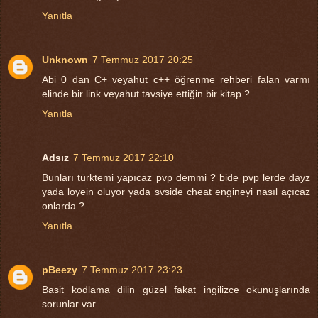
Yanıtla
Unknown
7 Temmuz 2017 20:25
Abi 0 dan C+ veyahut c++ öğrenme rehberi falan varmı
elinde bir link veyahut tavsiye ettiğin bir kitap ?
Yanıtla
Adsız
7 Temmuz 2017 22:10
Bunları türktemi yapıcaz pvp demmi ? bide pvp lerde dayz
yada loyein oluyor yada svside cheat engineyi nasıl açıcaz
onlarda ?
Yanıtla
pBeezy
7 Temmuz 2017 23:23
Basit kodlama dilin güzel fakat ingilizce okunuşlarında
sorunlar var