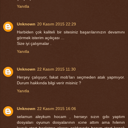
Yanıtla
Unknown
20 Kasım 2015 22:29
Harbiden çok kaliteli bir sitesiniz başarılarınızın devamını
görmek isterim açıkçası ...
Size iyi çalışmalar .
Yanıtla
Unknown
22 Kasım 2015 11:30
Herşey çalışıyor, fakat mob'ları seçmeden atak yapmıyor.
Durum hakkında bilgi verir misiniz ?
Yanıtla
Unknown
22 Kasım 2015 16:06
selamun aleykum hocam , herseyı sızın gıbı yaptım
dosyaları oyunun dosyalarının ıcıne attım ama hılenın
kucuk start başlatma ekranı geldıgınde benım start kapalı