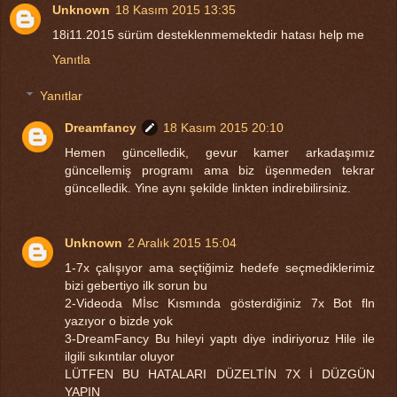
Unknown
18 Kasım 2015 13:35
18i11.2015 sürüm desteklenmemektedir hatası help me
Yanıtla
Yanıtlar
Dreamfancy
18 Kasım 2015 20:10
Hemen güncelledik, gevur kamer arkadaşımız
güncellemiş programı ama biz üşenmeden tekrar
güncelledik. Yine aynı şekilde linkten indirebilirsiniz.
Unknown
2 Aralık 2015 15:04
1-7x çalışıyor ama seçtiğimiz hedefe seçmediklerimiz
bizi gebertiyo ilk sorun bu
2-Videoda Mİsc Kısmında gösterdiğiniz 7x Bot fln
yazıyor o bizde yok
3-DreamFancy Bu hileyi yaptı diye indiriyoruz Hile ile
ilgili sıkıntılar oluyor
LÜTFEN BU HATALARI DÜZELTİN 7X İ DÜZGÜN
YAPIN