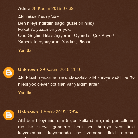
Adsız
28 Kasım 2015 07:39
Abi lütfen Cevap Ver:
Ben hileyi indirdim sağol güzel bir hile:)
Fakat 7x yazan bir yer yok.
Onu Geçtim Hileyi Açıyorum Oyundan Çok Atıyor!
Sancak ta oynuyorum Yardım, Please
Yanıtla
Unknown
29 Kasım 2015 11:16
Abi hileyi açıyorum ama videodaki gibi türkçe değil ve 7x
hilesi yok clever bot filan var yardım lütfen
Yanıtla
Unknown
1 Aralık 2015 17:54
ABİ ben hileyi inidirdim 5 gun kullandım şimdi guncelleme
dıo bir siteye gonderıo beni sen buraya yeni linki
koycakmısın koyarsanda ne zamana linki atarsın