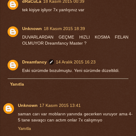
dRaCuLa
18 Kasım 2015 00:39
tek kişiye işliyor 7x yanlışınız var
Unknown
18 Kasım 2015 18:39
DUVARLARDAN GEÇME HIZLI KOSMA FELAN
OLMUYOR Dreamfancy Master ?
Dreamfancy
14 Aralık 2015 16:23
Eski sürümde bozulmuştu. Yeni sürümde düzeltildi.
Yanıtla
Unknown
17 Kasım 2015 13:41
saman carı var mobların yanında gecerken vuruyor ama 4-
5 tane savaşcı carı actım onlar 7x calışmıyo
Yanıtla