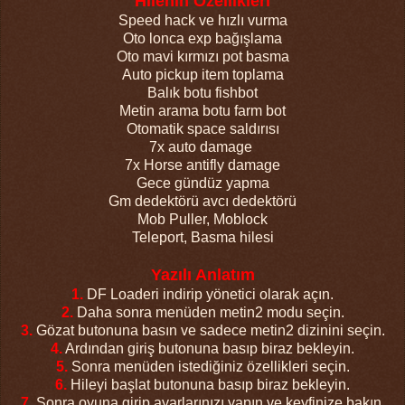
Hilenin Özellikleri
Speed hack ve hızlı vurma
Oto lonca exp bağışlama
Oto mavi kırmızı pot basma
Auto pickup item toplama
Balık botu fishbot
Metin arama botu farm bot
Otomatik space saldırısı
7x auto damage
7x Horse antifly damage
Gece gündüz yapma
Gm dedektörü avcı dedektörü
Mob Puller, Moblock
Teleport, Basma hilesi
Yazılı Anlatım
1.
DF Loaderi indirip yönetici olarak açın.
2.
Daha sonra menüden metin2 modu seçin.
3.
Gözat butonuna basın ve sadece metin2 dizinini seçin.
4.
Ardından giriş butonuna basıp biraz bekleyin.
5.
Sonra menüden istediğiniz özellikleri seçin.
6.
Hileyi başlat butonuna basıp biraz bekleyin.
7.
Sonra oyuna girip ayarlarınızı yapın ve keyfinize bakın.