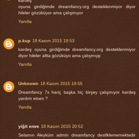
kardeş
oyuna girdiğimde dreamfancy.org desteklenmiyor diyor
hileler gözüküyor ama çalışmıyor
Yanıtla
p.kup
18 Kasım 2015 18:53
kardeş oyuna girdiğimde dreamfancy.org desteklenmiyor
diyor hileler altta gözüküyo ama çalışmıyp
Yanıtla
Unknown
18 Kasım 2015 18:55
Dreamfancy 7x hariç başka hiç birşey çalışmıyor kardeş
yardım etsen ?
Yanıtla
yiğit emre
18 Kasım 2015 20:52
Selamın Aleyküm admin dreamfancy destlklememektedir