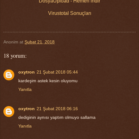
DosyaUpload - Hemen indir
Virustotal Sonuçları
Anonim
at
Şubat 21, 2018
18 yorum:
oxytron
21 Şubat 2018 05:44
kardeşim astek kesin oluyomu
Yanıtla
oxytron
21 Şubat 2018 06:16
dediginin aynısı yaptım olmuyo sallama
Yanıtla