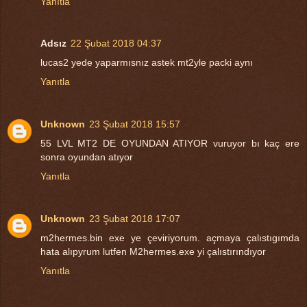
Yanıtla
Adsız
22 Şubat 2018 04:37
lucas2 yede yaparmısnız astek mt2yle packi aynı
Yanıtla
Unknown
23 Şubat 2018 15:57
55 LVL MT2 DE OYUNDAN ATIYOR vuruyor bı kaç ere
sonra oyundan atıyor
Yanıtla
Unknown
23 Şubat 2018 17:07
m2hermes.bin exe ye çeviriyorum. açmaya çalıstıgımda
hata alıpyrum lutfen M2hermes.exe yi çalıstırındıyor
Yanıtla