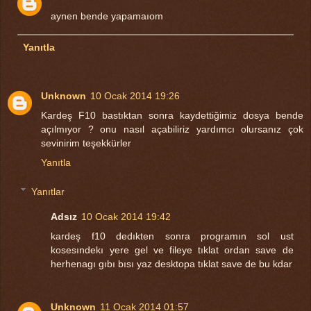
aynen bende yapamaıom
Yanıtla
Unknown
10 Ocak 2014 19:26
Kardeş F10 bastıktan sonra kaydettiğimiz dosya bende
açılmıyor ? onu nasıl açabiliriz yardımcı olursanız çok
sevinirim teşekkürler
Yanıtla
Yanıtlar
Adsız
10 Ocak 2014 19:42
kardeş f10 dedıkten sonra programın sol ust
kosesındekı yere gel ve fileye tıklat ordan save de
herhenagı gıbı bısı yaz desktopa tıklat save de bu kdar
Unknown
11 Ocak 2014 01:57