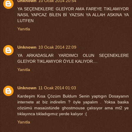
Unknown
10 Ocak 2014 20:54
YA SEÇENEKLERE GLEİYOR AMA FAREYE TIKLAMIYOR
NASIL YAPCAZ BİLEN Bİ YAZSIN YA ALLAH ASKINA YA
LUTFEN
Yanıtla
Unknown
10 Ocak 2014 22:09
YA ARKADASLAR YARDIMCI OLUN SEÇENEKLERE
GLEİYOR TIKLAMIYOR ÖYLE KALIYOR....
Yanıtla
Unknown
11 Ocak 2014 01:03
Kardeşim Kısa Çözüm Buldum Senin yaptıgın Dosayanın
internete at biz indirelim ? öyle yapalım . Yoksa baska
cözümü masaüstünde ghostmouse çalısıyor ama mt2 ye
tıklayınca tıkladıgımız yerde kalıyor :(
Yanıtla