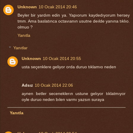
Unknown
10 Ocak 2014 20:46
Beyler bir yardım edin ya. Yapıorum kaydedıyorum hersey
tmm. Ama baslatınca octavıanın usutne deılde yanına tıklıo.
olmuo ?
Yanıtla
Yanıtlar
Unknown
10 Ocak 2014 20:55
usta seçenklere geliyor orda duruo tıklamıo neden
Adsız
10 Ocak 2014 22:06
aynen betler seceneklerın ustune gelıyor tıklatmıyor
oyle duruo neden bılen varmı yazsın suraya
Yanıtla