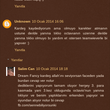
Yanıtla
Unknown
10 Ocak 2014 16:06
Kardeş kaydediyorum ama olmuyo karekter atmanın
ustune deılde yanına tıklıo octavıanın uzerıne deılde
yanına tıklıo olmuyo bı yardım et ıstersen teamwieverle bi
yapıver :)
Yanıtla
Yanıtlar
Salim Can
10 Ocak 2014 18:18
Dream Fancy kardeş allah'ını seviyorsan faceden yada
burdan cevap ver nolur
dediklerini yapıyorum tamam oluyor herşey 3. para
kasmada yani 3.kez oldugunda octavio'nun yanına
tıklıyor ve benim yaptıklarımı erkenden yapıyor ve
oyundan atıyor nolur bi cevap
fb.com/sennebiliyorsunki