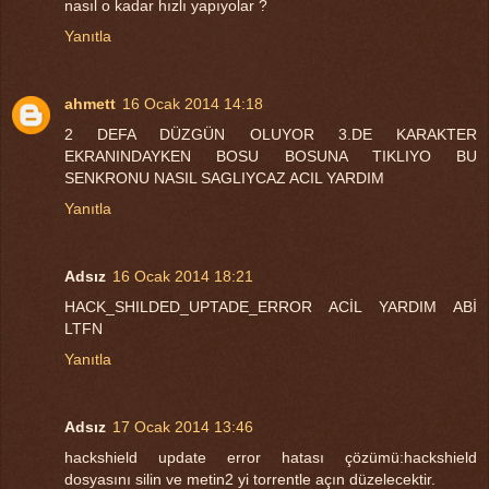
nasıl o kadar hızlı yapıyolar ?
Yanıtla
ahmett
16 Ocak 2014 14:18
2 DEFA DÜZGÜN OLUYOR 3.DE KARAKTER
EKRANINDAYKEN BOSU BOSUNA TIKLIYO BU
SENKRONU NASIL SAGLIYCAZ ACIL YARDIM
Yanıtla
Adsız
16 Ocak 2014 18:21
HACK_SHILDED_UPTADE_ERROR ACİL YARDIM ABİ
LTFN
Yanıtla
Adsız
17 Ocak 2014 13:46
hackshield update error hatası çözümü:hackshield
dosyasını silin ve metin2 yi torrentle açın düzelecektir.