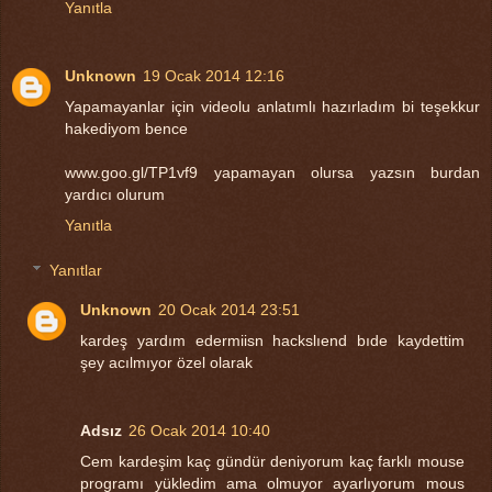
Yanıtla
Unknown
19 Ocak 2014 12:16
Yapamayanlar için videolu anlatımlı hazırladım bi teşekkur
hakediyom bence
www.goo.gl/TP1vf9 yapamayan olursa yazsın burdan
yardıcı olurum
Yanıtla
Yanıtlar
Unknown
20 Ocak 2014 23:51
kardeş yardım edermiisn hackslıend bıde kaydettim
şey acılmıyor özel olarak
Adsız
26 Ocak 2014 10:40
Cem kardeşim kaç gündür deniyorum kaç farklı mouse
programı yükledim ama olmuyor ayarlıyorum mous