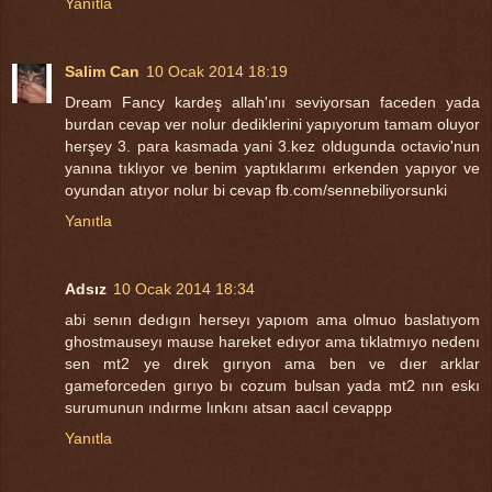
Yanıtla
Salim Can
10 Ocak 2014 18:19
Dream Fancy kardeş allah'ını seviyorsan faceden yada
burdan cevap ver nolur dediklerini yapıyorum tamam oluyor
herşey 3. para kasmada yani 3.kez oldugunda octavio'nun
yanına tıklıyor ve benim yaptıklarımı erkenden yapıyor ve
oyundan atıyor nolur bi cevap fb.com/sennebiliyorsunki
Yanıtla
Adsız
10 Ocak 2014 18:34
abi senın dedıgın herseyı yapıom ama olmuo baslatıyom
ghostmauseyı mause hareket edıyor ama tıklatmıyo nedenı
sen mt2 ye dırek gırıyon ama ben ve dıer arklar
gameforceden gırıyo bı cozum bulsan yada mt2 nın eskı
surumunun ındırme lınkını atsan aacıl cevappp
Yanıtla