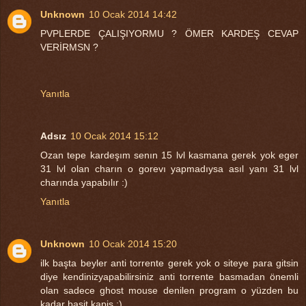
Unknown
10 Ocak 2014 14:42
PVPLERDE ÇALIŞIYORMU ? ÖMER KARDEŞ CEVAP
VERİRMSN ?
Yanıtla
Adsız
10 Ocak 2014 15:12
Ozan tepe kardeşım senın 15 lvl kasmana gerek yok eger
31 lvl olan charın o gorevı yapmadıysa asıl yanı 31 lvl
charında yapabılır :)
Yanıtla
Unknown
10 Ocak 2014 15:20
ilk başta beyler anti torrente gerek yok o siteye para gitsin
diye kendinizyapabilirsiniz anti torrente basmadan önemli
olan sadece ghost mouse denilen program o yüzden bu
kadar basit kapiş ;)