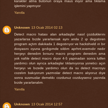
karakter atma butonun oraya maus iniyor ama tıklama
işlemini yapmıyor
Yanıtla
Unknown
13 Ocak 2014 02:13
Detect macro hatası alan arkadaşlar nasıl çozduklerını
yazarlarsa bızde yararlansak aynı anda 2 ıp degıstıren
program açtım dakıkada 1 degıstırıyor ve hackshıeld ın bır
dosyasını oyuna gırdıgımde sıldım aprhnt.exemıdır nedır
herşeyı denedım bırsuru macro programı denedım ama
yok nafıle detect macro dıyor 4-5 yapmadan sonra lutfen
yardımcı olun ayrıca arkadaşlar tıklamıyorsa yonetıcı açın
herşeyı ve bızede yardımcı olun da su detect macroyu
cozelım bakıyorum yazmıslar detect macro alıyoruz dıye
sonra susmuslar demekkı cozdunuz cozduysenız yazında
bızde yararlanalım.
Yanıtla
Unknown
13 Ocak 2014 12:57