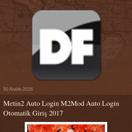
30 Aralık 2016
Metin2 Auto Login M2Mod Auto Login
Otomatik Giriş 2017