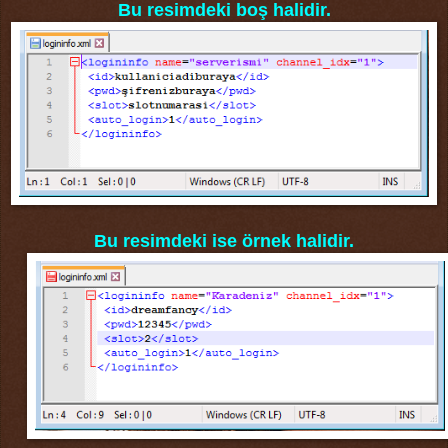
Bu resimdeki boş halidir.
Bu resimdeki ise örnek halidir.