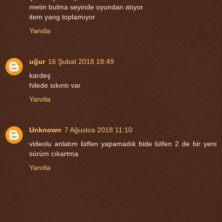
metin bulma seyinde oyundan atıyor
item yang toplamıyor
Yanıtla
uğur
16 Şubat 2018 18:49
kardeş
hilede sıkıntı var
Yanıtla
Unknown
7 Ağustos 2018 11:10
videolu anlatım lütfen yapamadık bide lütfen 2 de bir yeni
sürüm cıkartma
Yanıtla