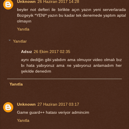
Unknown
26 Haziran 2017 14:28
beyler not defteri ile birlikte açın yazın yeni serverlarada
Bozgeyik *YENI* yazın bu kadar tek denemede yaptım aptal
olmayın
Yanıtla
Yanıtlar
Adsız
26 Ekim 2017 02:35
aynı dediğin gibi yabdım ama olmuyor video olmalı bız
bı hata yabıyoruz ama ne yabıyoruz anlamadım her
şekılde denedım
Yanıtla
Unknown
27 Haziran 2017 03:17
Game guard++ hatası veriyor admincim
Yanıtla