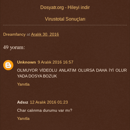
Dosyatr.org - Hileyi indir
Virustotal Sonuçları
Dreamfancy
at
Aralık 30, 2016
49 yorum:
Unknown
9 Aralık 2016 16:57
OLMUYOR VİDEOLU ANLATIM OLURSA DAHA İYİ OLUR
YADA DOSYA BOZUK
Yanıtla
Adsız
12 Aralık 2016 01:23
Char calınma durumu var mı?
Yanıtla