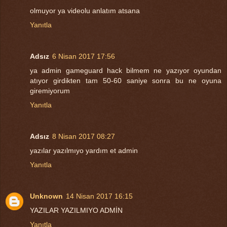
olmuyor ya videolu anlatım atsana
Yanıtla
Adsız
6 Nisan 2017 17:56
ya admin gameguard hack bilmem ne yazıyor oyundan
atıyor girdikten tam 50-60 saniye sonra bu ne oyuna
giremiyorum
Yanıtla
Adsız
8 Nisan 2017 08:27
yazılar yazılmıyo yardım et admin
Yanıtla
Unknown
14 Nisan 2017 16:15
YAZILAR YAZILMIYO ADMİN
Yanıtla