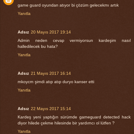
game guard oyundan atıyor bi çözüm gelecekmı artık
Yanıtla
Adsız
20 Mayıs 2017 19:14
Admin neden cevap vermiyorsun kardeşim nasıl
halledilecek bu hata?
Yanıtla
Adsız
21 Mayıs 2017 16:14
mkoycm şimdi atıp atıp duryo kanser etti
Yanıtla
Adsız
22 Mayıs 2017 15:14
Kardeş yeni yaptığın sürümde gameguard detected hack
diyor hilede çekme hilesinde bir yardımcı ol lütfen ?
Yanıtla