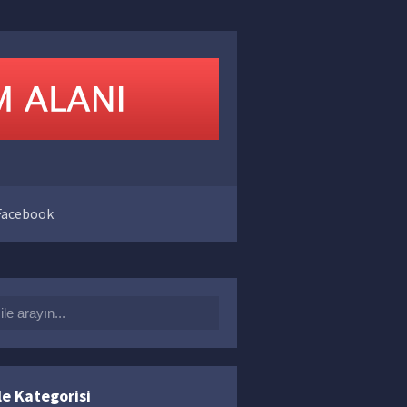
acebook
arch for:
mo
,
cs go wallhack
,
cstrikehile
,
ezglobal crack
6 Yorum
le Kategorisi