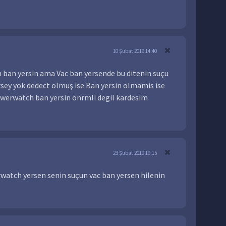
10 Şubat 2019 14:40
 ban yersin ama Vac ban yersende bu ditenin suçu
birsey yok dedect olmuş ise Ban yersin olmamis ise
werwatch ban yersin önrmli degil kardesim
23 Şubat 2019 19:15
watch yersen senin suçun vac ban yersen hilenin