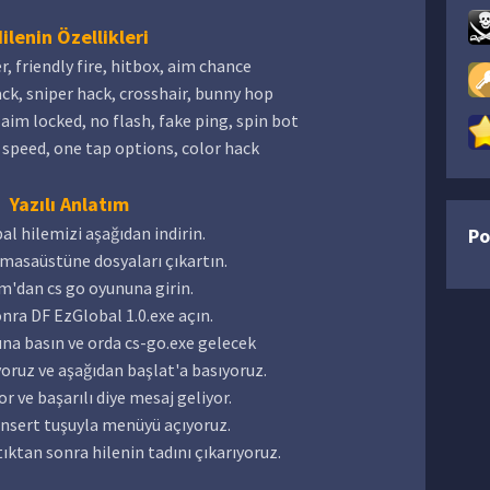
ilenin Özellikleri
, friendly fire, hitbox, aim chance
ck, sniper hack, crosshair, bunny hop
, aim locked, no flash, fake ping, spin bot
 speed, one tap options, color hack
Yazılı Anlatım
l hilemizi aşağıdan indirin.
Po
masaüstüne dosyaları çıkartın.
m'dan cs go oyununa girin.
nra DF EzGlobal 1.0.exe açın.
na basın ve orda cs-go.exe gelecek
oruz ve aşağıdan başlat'a basıyoruz.
or ve başarılı diye mesaj geliyor.
insert tuşuyla menüyü açıyoruz.
ıktan sonra hilenin tadını çıkarıyoruz.