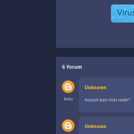
Viru
6 Yorum
Unknown
Balas
hocam ban riski nedir?
Unknown