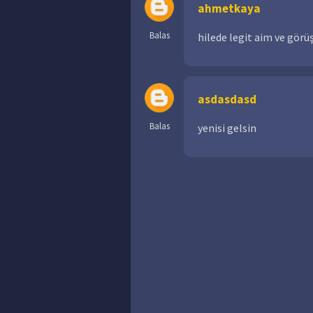
ahmetkaya
Balas
hilede legit aim ve görüş
asdasdasd
Balas
yenisi gelsin