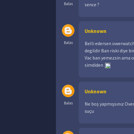
Balas
sence ?
Unknown
Balas
Belli edersen owerwatch
degildir Ban riski diye 
Vac ban yemezsin ama o
simdiden
Unknown
Balas
Ne boş yapmışsınız Over
suçu