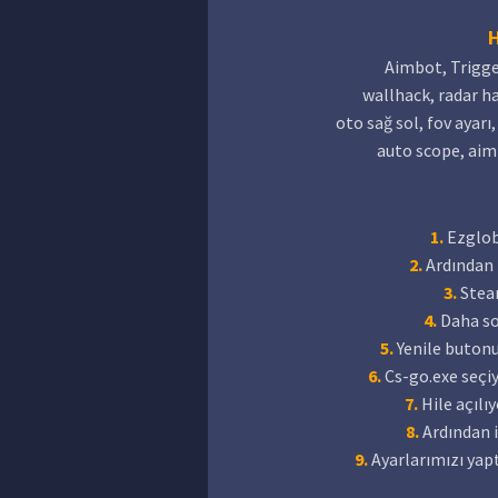
H
Aimbot, Trigger
wallhack, radar ha
oto sağ sol, fov ayarı
auto scope, aim
1.
Ezgloba
2.
Ardından 
3.
Stea
4.
Daha so
5.
Yenile butonu
6.
Cs-go.exe seçiy
7.
Hile açılıy
8.
Ardından 
9.
Ayarlarımızı yapt