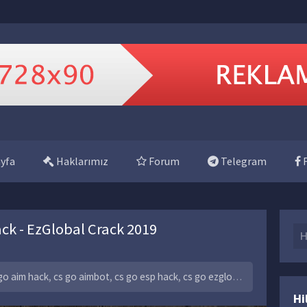
yfa
Haklarımız
Forum
Telegram
F
k - EzGlobal Crack 2019
Se
go aim hack
,
cs go aimbot
,
cs go esp hack
,
cs go ezglobal
,
cs go unam
Hi