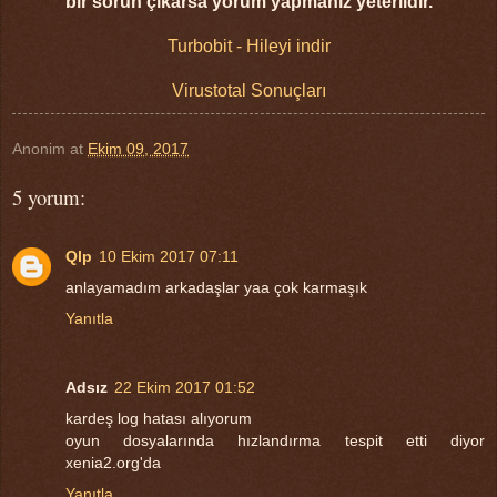
bir sorun çıkarsa yorum yapmanız yeterlidir.
Turbobit - Hileyi indir
Virustotal Sonuçları
Anonim
at
Ekim 09, 2017
5 yorum:
Qlp
10 Ekim 2017 07:11
anlayamadım arkadaşlar yaa çok karmaşık
Yanıtla
Adsız
22 Ekim 2017 01:52
kardeş log hatası alıyorum
oyun dosyalarında hızlandırma tespit etti diyor
xenia2.org'da
Yanıtla