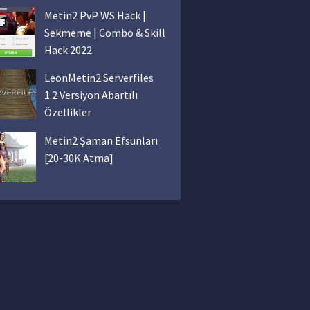
Metin2 PvP WS Hack |
Sekmeme | Combo & Skill
Hack 2022
LeonMetin2 Serverfiles
1.2 Versiyon Abartılı
Özellikler
Metin2 Şaman Efsunları
[20-30K Atma]