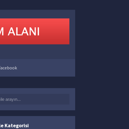
acebook
arch for:
i ban fish
,
metin2 tr delay ayarları
,
metin2 tr fish bot
,
metin2trhile
3
le Kategorisi