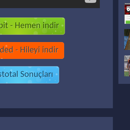
bit - Hemen indir
ed - Hileyi indir
stotal Sonuçları