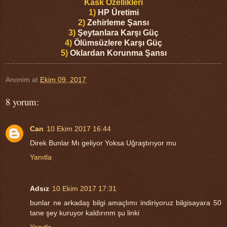
Kask Özellikleri
1)
HP Üretimi
2)
Zehirleme Şansı
3)
Şeytanlara Karşı Güç
4)
Ölümsüzlere Karşı Güç
5)
Oklardan Korunma Şansı
Anonim
at
Ekim 09, 2017
8 yorum:
Can
10 Ekim 2017 16:44
Direk Bunlar Mı geliyor Yoksa Uğraştırıyor mu
Yanıtla
Adsız
10 Ekim 2017 17:31
bunlar ne arkadaş bilgi amaçlımı indiriyoruz bilgisayara 50
tane şey kuruyor kaldırınm şu linki
Yanıtla