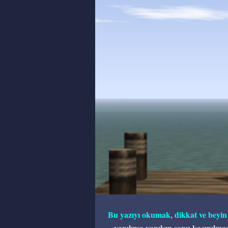
Bu yazıyı okumak, dikkat ve beyin
yapılırsa yapılsın sonu kaçınılma