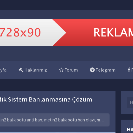
yfa
Haklarımız
Forum
Telegram
F
atik Sistem Banlanmasına Çözüm
Se
in2 balık botu anti ban
,
metin2 balık botu ban olayı
,
metin2 balık botu ban sorunu
Hi