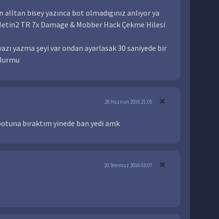
 alltan bisey yazınca bot olmadıgınız anlıyor ya
r Metin2 TR 7x Damage & Mobber Hack Çekme Hilesi
azı yazma şeyi var ondan ayarlasak 30 saniyede bir
olurmu
26 Haziran 2016 21:05
botuna bıraktım yinede ban yedi amk
20 Temmuz 2016 03:07