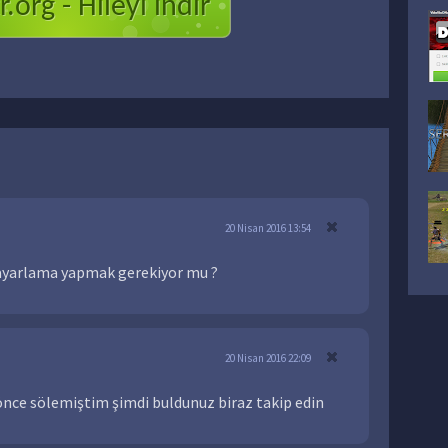
.org - Hileyi indir
20 Nisan 2016 13:54
 ayarlama yapmak gerekiyor mu ?
20 Nisan 2016 22:09
önce sölemiştim şimdi buldunuz biraz takip edin