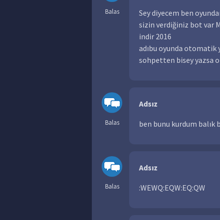
Balas
Sey diyecem ben oyundan
sizin verdiğiniz bot va
indir 2016
adıbu oyunda otomatik y
sohpetten bisey yazsa 
Adsız
Balas
ben bunu kurdum balık 
Adsız
Balas
:WEWQ:EQW:EQ:QW