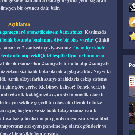
bilmeyen bir oyuncu dahi bilir.
Açıklama
an gameguard otomatik sistem banı atmaz.
Kasılmada
 balık botunda banlanma diye bir olay vardır.
Çünkü
ede atıyor ve 2 saniyede çekiyorsunuz.
Oyun içerisinde
elerde olta atıp çektiğinizi tespit ediyor ve bunu oyun
z bile olursanız olun 2 saniyede bir olta atıp 2 saniyede
Po
iz sistem sizi balık botu olarak algılayacaktır. Neyse ki
. Artık oltayı farklı saniye aralıklarla çekip sisteme
ttiğine göre geriye tek birşey kalıyor! Örnek vericek
oyunlarda afk kaldığınızda oyun sizi otomatik olarak
 aynı şekilde geçerli bu olay, olta itemini elinize
en sayaç başlıyor ve siz balık tutuyorsanız ve afk
 tuşa basıp birilerine pm göndermiyorsanız ve sohbet
mıyorsanız sizi oyun paneline log olarak gönderir ve
ılmaz bir şekilde ban yersiniz.