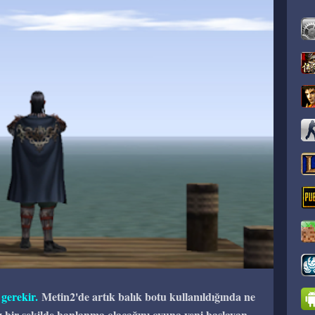
 gerekir.
Metin2'de artık balık botu kullanıldığında ne
z bir şekilde banlanma olacağını oyuna yeni başlayan