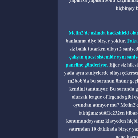
hiçbirşey 
Metin2'de aslında hackshield ol
banlanma diye birşey yoktur.
Fakat
siz balık tutarken oltayı 2 saniy
çalışan quest sistemide aynı saniy
paneline gönderiyor.
Eğer siz hilesi
yada aynı saniyelerde oltayı çekersen
m2bob'da bu sorunun önüne geçildi
kendini tanıtmıyor. Bu sorunda gi
olursak league of legends gibi 
oyundan atmıyor mu? Metin2'dede
taktığınız sü#f1c232en itibar
konumundaysanız klavyeden hiçbir
satırından 10 dakikada birşey yaz
gene kaçın