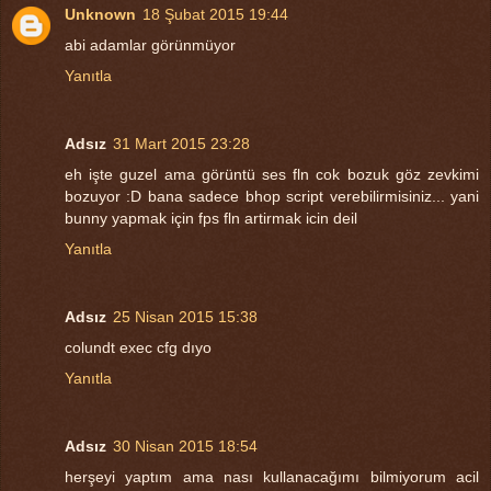
Unknown
18 Şubat 2015 19:44
abi adamlar görünmüyor
Yanıtla
Adsız
31 Mart 2015 23:28
eh işte guzel ama görüntü ses fln cok bozuk göz zevkimi
bozuyor :D bana sadece bhop script verebilirmisiniz... yani
bunny yapmak için fps fln artirmak icin deil
Yanıtla
Adsız
25 Nisan 2015 15:38
colundt exec cfg dıyo
Yanıtla
Adsız
30 Nisan 2015 18:54
herşeyi yaptım ama nası kullanacağımı bilmiyorum acil