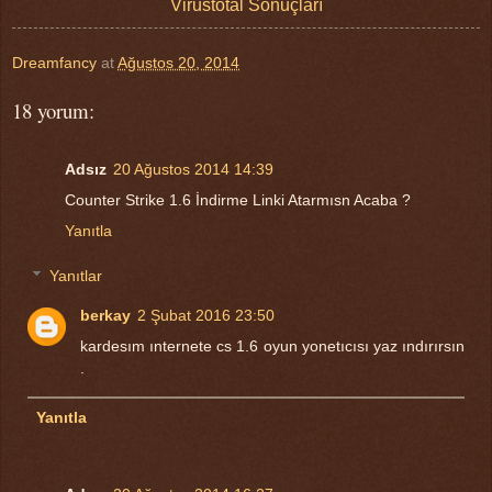
Virustotal Sonuçları
Dreamfancy
at
Ağustos 20, 2014
18 yorum:
Adsız
20 Ağustos 2014 14:39
Counter Strike 1.6 İndirme Linki Atarmısn Acaba ?
Yanıtla
Yanıtlar
berkay
2 Şubat 2016 23:50
kardesım ınternete cs 1.6 oyun yonetıcısı yaz ındırırsın
.
Yanıtla