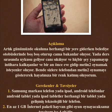
Açıklama
Artık günümüzde okuluna herhangi bir yere giderken belediye
otobüslerinde boş boş oturup cama bakanlar oluyor. Yada ders
sırasında uykusu geliyor canı sıkılıyor ve hiçbir şey yapamayıp
intihara kalkışanlar ve bir an önce eve gidip metin2 oynamak
isteyenler oluyor. Bende sizlere telefondan metin2 oynamayı
göstererek hayatınıza bir renk katmış oluyorum.
Gerekenler & Tavsiyeler
1.
Samsung markası telefon yada ipad, android telefonlar
android tablet yada ipad tabletler herhangi bir tablet yada
gelişmiş teknolojili bir telefon.
2.
En az 1 GB İnternet paketi hayvan gibi oyun oynayacaksanız
tavsiyem ise 4 gb'dir.