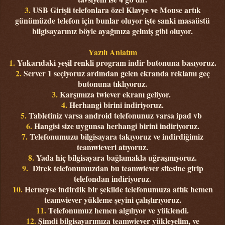
3.
USB Girişli telefonlara özel Klavye ve Mouse artık
günümüzde telefon için bunlar oluyor işte sanki masaüstü
bilgisayarınız böyle ayağınıza gelmiş gibi oluyor.
Yazılı Anlatım
1.
Yukarıdaki yeşil renkli program indir butonuna basıyoruz.
2.
Server 1 seçiyoruz ardından gelen ekranda reklamı geç
butonuna tıklıyoruz.
3.
Karşımıza twiever ekranı geliyor.
4.
Herhangi birini indiriyoruz.
5.
Tabletiniz varsa android telefonunuz varsa ipad vb
6.
Hangisi size uygunsa herhangi birini indiriyoruz.
7.
Telefonumuzu bilgisayara takıyoruz ve indirdiğimiz
teamwieveri atıyoruz.
8.
Yada hiç bilgisayara bağlamakla uğraşmıyoruz.
9.
Direk telefonumuzdan bu teamwiever sitesine girip
telefondan indiriyoruz.
10.
Herneyse indirdik bir şekilde telefonumuza attık hemen
teamwiever yükleme şeyini çalıştırıyoruz.
11.
Telefonumuz hemen algılıyor ve yüklendi.
12.
Şimdi bilgisayarımıza teamwiever yükleyelim, ve